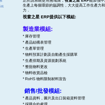
正所謂系統使用無域限，
視窗之星
ERP
能加強中
服務
生產上每個環節的協調性，大大提高工作生產力
系統
力．
視窗之星
ERP
提供以下模組
:
製造業模組:
* 庫存管理
* 產品結構表管理
* 生產單管理
* 物料預算計劃及自動產生採購單
* 生產排期及資源規劃系統
* 整批物料更改
* 物料收貨品檢
* RoHS 物料限制材料宣告
銷售/批發模組:
* 產品資料，圖片及出口裝箱資料管理
* 採購合約處理