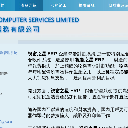
源規劃管理系統
視窗之星
ERP
企業資源計劃系統 是一套特別迎合
合軟件系統，透過使用
視窗之星
ERP
，
製造商
時報費損失，加上精確的物料需求計劃功能，物
準時地配備所需物料作生產之用．以上種種定必
劃管理
大大削減利息支出
， 達到
提高營利的目標
．
開源方面，
視窗之星
ERP
銷售管理系統 提供高
理
可定期挑選熱賣產品加付圖像，透過電子郵件直
隨著國內互聯網的速度和質素提高，國內用戶更
器作即時的數據輸入，讀取及列印等工作．
 v4.0